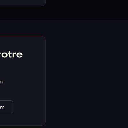
votre
on
om