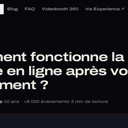
Blog
FAQ
Videobooth 360
Iris Experience ↗
nt fonctionne la
e en ligne après vo
ment ?
p
·
10 ans · +8 000 événements
·
3 min de lecture