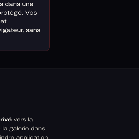
es dans une
 protégé. Vos
 et
igateur, sans
privé
vers la
 la galerie dans
indre application.