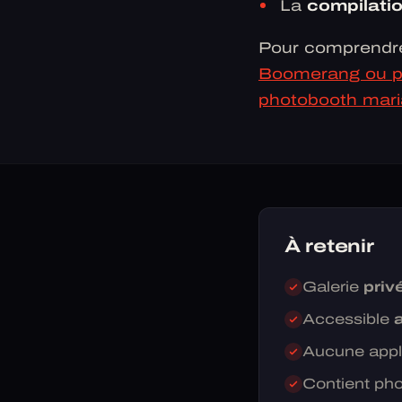
La
compilatio
Pour comprendre 
Boomerang ou 
photobooth mar
À retenir
Galerie
priv
Accessible
Aucune applic
Contient ph