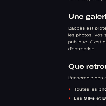
Une galer
L'accès est prot
les photos. Vos 
publique. C'est 
d'entreprise.
Que retrou
L'ensemble des 
Toutes les
ph
Les
GIFs
et
B