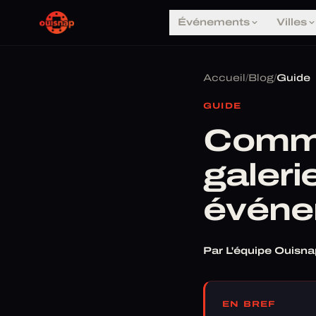
Événements
Villes
Accueil
/
Blog
/
Guide
GUIDE
Comme
galeri
événe
Par L'équipe Ouisna
EN BREF