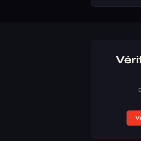
Véri
D
Vé