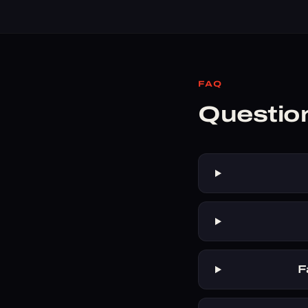
FAQ
Questio
F