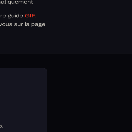
matiquement
tre guide
GIF,
-vous sur la page
o
.