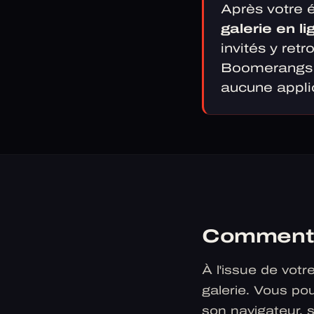
Après votre 
galerie en l
invités y ret
Boomerangs q
aucune applic
Comment a
À l'issue de vo
galerie. Vous po
son navigateur, s