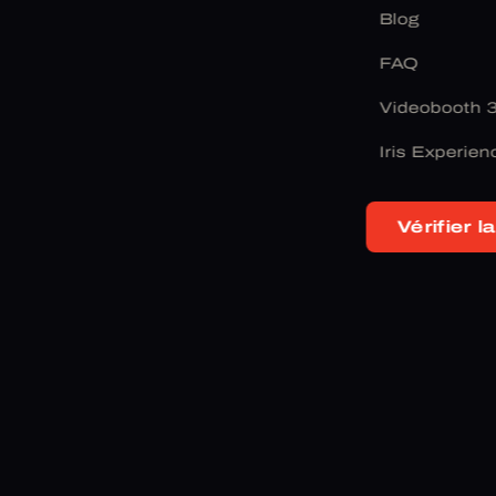
Blog
FAQ
Videobooth 
Iris Experien
Vérifier la