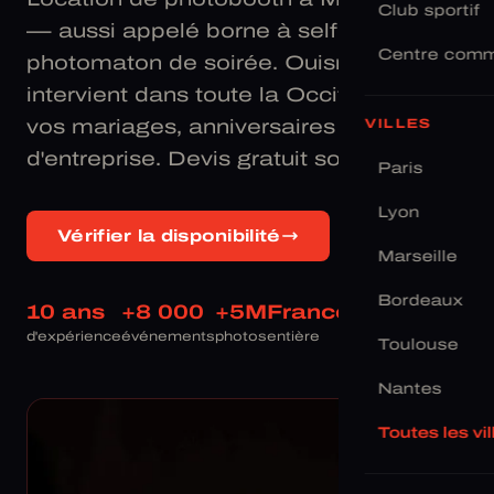
Club sportif
— aussi appelé borne à selfie ou
Centre comm
photomaton de soirée. Ouisnap
intervient dans toute la Occitanie pour
vos mariages, anniversaires et soirées
VILLES
d'entreprise. Devis gratuit sous 24h.
Paris
Lyon
Vérifier la disponibilité
Marseille
Bordeaux
10 ans
+8 000
+5M
France
d'expérience
événements
photos
entière
Toulouse
Nantes
Toutes les vi