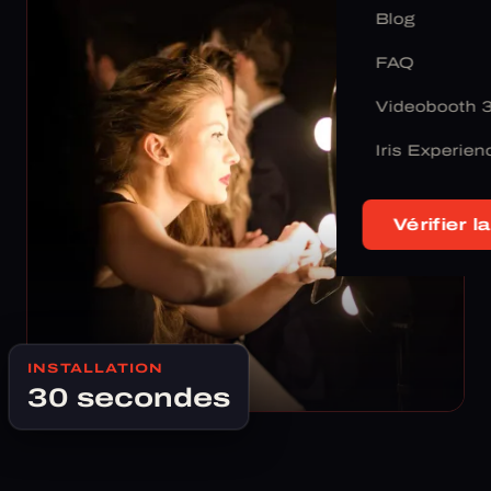
Blog
FAQ
Videobooth 
Iris Experien
Vérifier la
INSTALLATION
30 secondes