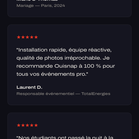
Mariage — Paris, 2024
★
★
★
★
★
"Installation rapide, équipe réactive,
qualité de photos irréprochable. Je
recommande Ouisnap à 100 % pour
tous vos événements pro."
Laurent D.
Responsable événementiel — TotalEnergies
★
★
★
★
★
"Nos étudiants ont passé la nuit à la