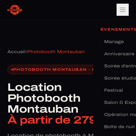
ÉVÉNEMENT
Mariage
Accueil
›
Photobooth Montauban
Anniversaire
Soirée d'entr
PHOTOBOOTH MONTAUBAN · OUISNAP
Soirée étudi
Location
Festival
Photobooth
Salon & Exp
Montauban
Opération ma
À partir de 279 €
Boîte de nuit
Location de photobooth à Montauban