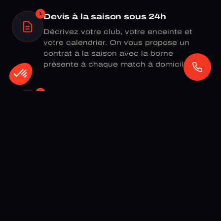
1
Devis à la saison sous 24h
Décrivez votre club, votre enceinte et
votre calendrier. On vous propose un
contrat à la saison avec la borne
présente à chaque match à domicile.
2
Installation match après match
La borne est opérationnelle à chaque
rencontre à domicile, sans intervention
de vos équipes. Notre support est
joignable par téléphone pendant les
matchs.
3
Engagez vos supporters
Kiss Cam, loterie, statistiques
d'engagement — pilotez chaque