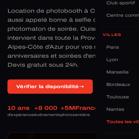
Club sportif
Location de photobooth à Cannes —
Centre comm
aussi appelé borne à selfie ou
photomaton de soirée. Ouisnap
VILLES
intervient dans toute la Provence-
Alpes-Côte d'Azur pour vos mariages,
Paris
anniversaires et soirées d'entreprise.
Lyon
Devis gratuit sous 24h.
Marseille
Bordeaux
Vérifier la disponibilité
Toulouse
10 ans
+8 000
+5M
France
Nantes
d'expérience
événements
photos
entière
Toutes les vi