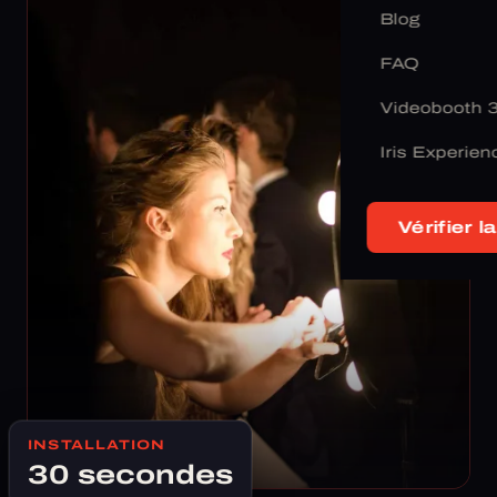
Blog
FAQ
Videobooth 
Iris Experien
Vérifier la
INSTALLATION
30 secondes