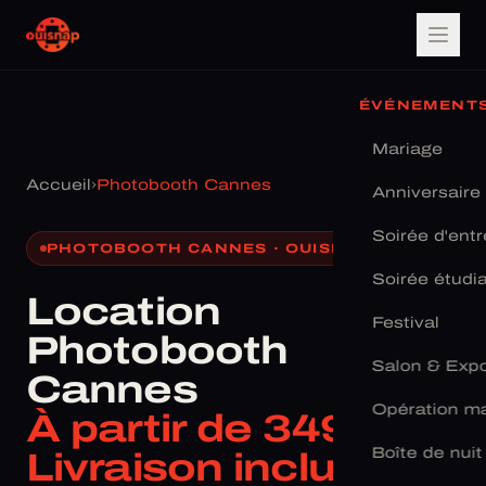
ÉVÉNEMENT
Mariage
Accueil
›
Photobooth Cannes
Anniversaire
Soirée d'entr
PHOTOBOOTH CANNES · OUISNAP
Soirée étudi
Location
Festival
Photobooth
Salon & Exp
Cannes
Opération ma
À partir de 349 € ·
Boîte de nuit
Livraison incluse